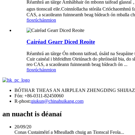
Réamhrá an táirge Amhábhair ón mbonn taifead glasraí 。
agus tionscail eile.Coinníollacha stórála Crióchaomhnú 
CAS, a scaoileann fuinneamh beag bídeach ón mballa chu
fiosrúchán
mion
Cairéad Gearr Diced Reoite
Réamhrá an táirge Ón mbonn taifead, úsáid na Seapáine trí
Cuir cainéal i bhfeidhm Oiriúnach do phróiseáil bia, do 
reo CAS, a scaoileann fuinneamh beag bídeach ón ...
fiosrúchán
mion
BÓTHAR THEAS AN AIRPLEAN ZHENGDING SHIJIA
Fón: +86-0311-82450060
R-phost:
qiukun@chinahuikang.com
an nuacht is déanaí
20/09/20
Conas Custaiméirí a Mhealladh chuig an Tionscal Feola...