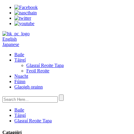
English
Japanese
Baile
Táirgí
Glasraí Reoite Tapa
Feoil Reoite
Nuacht
Fúinn
Glaoigh orainn
Baile
Táirgí
Glasraí Reoite Tapa
Catagóirí