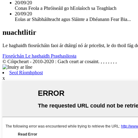
20/09/20
Conas Feola a Phróiseáil go hEolaíoch sa Teaghlach
20/09/20
Eolas ar Shábháilteacht agus Sláinte a Dhéanann Fear Bia...
nuachtlitir
Le haghaidh fiosrúcháin faoi ár dtáirgí nó ár pricelist, le do thoil fág
Fiosrúchán Le haghaidh Praghasliosta
© Cóipcheart - 2010-2020 : Gach ceart ar cosaint.
, , , , , , ,
Seol Ríomhphost
x