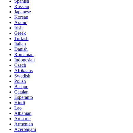
Spanish
Russian
Japanese
Korean
Arabic
Irish
Greek
Turkish
Italian
Danish
Romanian
Indonesian
Czech
Afrikaans
Swedish
Polish
Basque
Catalan
Esperanto
Hindi
Lao
Albanian
Amharic
Armenian
Azerbaijani