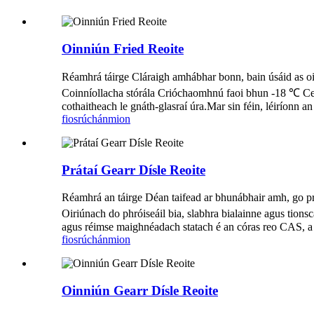
Oinniún Fried Reoite
Réamhrá táirge Cláraigh amhábhar bonn, bain úsáid as oin
Coinníollacha stórála Crióchaomhnú faoi bhun -18 ℃ Ceapa
cothaitheach le gnáth-glasraí úra.Mar sin féin, léiríonn an 
fiosrúchán
mion
Prátaí Gearr Dísle Reoite
Réamhrá an táirge Déan taifead ar bhunábhair amh, go 
Oiriúnach do phróiseáil bia, slabhra bialainne agus tion
agus réimse maighnéadach statach é an córas reo CAS, a
fiosrúchán
mion
Oinniún Gearr Dísle Reoite