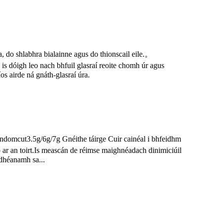
, do shlabhra bialainne agus do thionscail eile.。
is dóigh leo nach bhfuil glasraí reoite chomh úr agus
íos airde ná gnáth-glasraí úra.
domcut3.5g/6g/7g Gnéithe táirge Cuir cainéal i bhfeidhm
 ar an toirt.Is meascán de réimse maighnéadach dinimiciúil
dhéanamh sa...