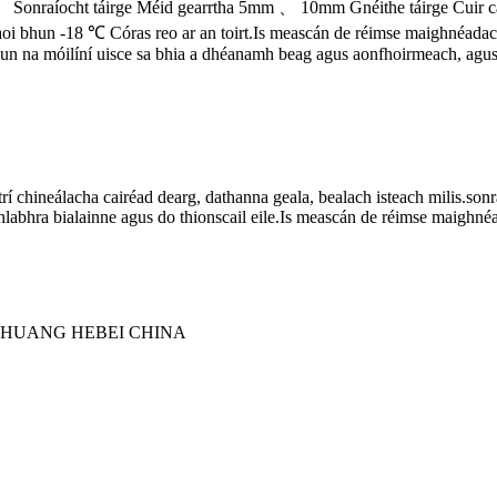
 Sonraíocht táirge Méid gearrtha 5mm 、 10mm Gnéithe táirge Cuir cain
faoi bhun -18 ℃ Córas reo ar an toirt.Is meascán de réimse maighnéadac
n na móilíní uisce sa bhia a dhéanamh beag agus aonfhoirmeach, agus 
 chineálacha cairéad dearg, dathanna geala, bealach isteach milis.sonra
shlabhra bialainne agus do thionscail eile.Is meascán de réimse maighn
ZHUANG HEBEI CHINA