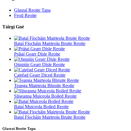
Glasraí Reoite Tapa
Feoil Reoite
Táirgí Gné
Bataí Fíocháin Mairteola Bruite Reoite
Prátaí Gearr Dísle Reoite
Oinniún Gearr Dísle Reoite
Cairéad Gearr Diced Reoite
Teanga Mairteola Bhruite Reoite
Sliseanna Muiceola Boiled Reoite
Bataí Muiceola Boiled Reoite
Bataí Fíocháin Mairteola Bruite Reoite
Glasraí Reoite Tapa