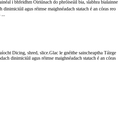
éal i bhfeidhm Oiriúnach do phróiseáil bia, slabhra bialainne
h dinimiciúil agus réimse maighnéadach statach é an córas reo
...
íocht Dicing, shred, slice.Glac le gnéithe saincheaptha Táirge
éadach dinimiciúil agus réimse maighnéadach statach é an córas