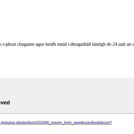
 do r-phost chugainn agus beidh muid i dteagmháil laistigh de 24 uair an 