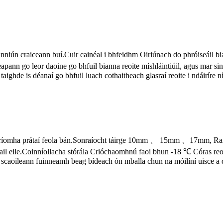
niún craiceann buí.Cuir cainéal i bhfeidhm Oiriúnach do phróiseáil bia
nn go leor daoine go bhfuil bianna reoite míshláintiúil, agus mar sin 
taighde is déanaí go bhfuil luach cothaitheach glasraí reoite i ndáiríre n
príomha prátaí feola bán.Sonraíocht táirge 10mm 、 15mm 、17mm, Ran
scail eile.Coinníollacha stórála Crióchaomhnú faoi bhun -18 ℃ Córas reo
 scaoileann fuinneamh beag bídeach ón mballa chun na móilíní uisce a 