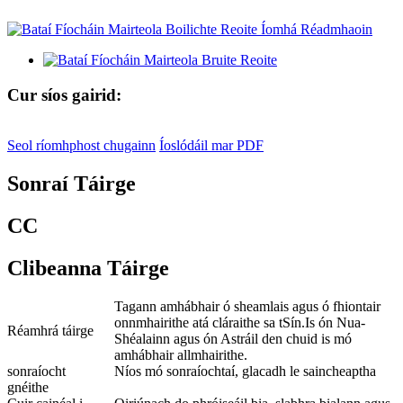
Cur síos gairid:
Seol ríomhphost chugainn
Íoslódáil mar PDF
Sonraí Táirge
CC
Clibeanna Táirge
Tagann amhábhair ó sheamlais agus ó fhiontair
onnmhairithe atá cláraithe sa tSín.Is ón Nua-
Réamhrá táirge
Shéalainn agus ón Astráil den chuid is mó
amhábhair allmhairithe.
sonraíocht
Níos mó sonraíochtaí, glacadh le saincheaptha
gnéithe