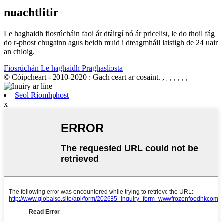
nuachtlitir
Le haghaidh fiosrúcháin faoi ár dtáirgí nó ár pricelist, le do thoil fág
do r-phost chugainn agus beidh muid i dteagmháil laistigh de 24 uair
an chloig.
Fiosrúchán Le haghaidh Praghasliosta
© Cóipcheart - 2010-2020 : Gach ceart ar cosaint.
, , , , , , ,
Seol Ríomhphost
x