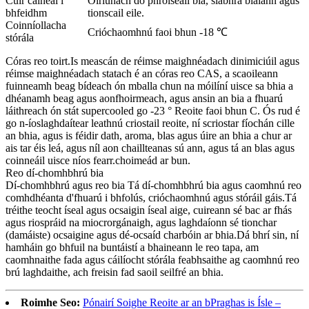
Cuir cainéal i
Oiriúnach do phróiseáil bia, slabhra bialann agus
bhfeidhm
tionscail eile.
Coinníollacha
Crióchaomhnú faoi bhun -18 ℃
stórála
Córas reo toirt.Is meascán de réimse maighnéadach dinimiciúil agus
réimse maighnéadach statach é an córas reo CAS, a scaoileann
fuinneamh beag bídeach ón mballa chun na móilíní uisce sa bhia a
dhéanamh beag agus aonfhoirmeach, agus ansin an bia a fhuarú
láithreach ón stát supercooled go -23 ° Reoite faoi bhun C. Ós rud é
go n-íoslaghdaítear leathnú criostail reoite, ní scriostar fíochán cille
an bhia, agus is féidir dath, aroma, blas agus úire an bhia a chur ar
ais tar éis leá, agus níl aon chaillteanas sú ann, agus tá an blas agus
coinneáil uisce níos fearr.choimeád ar bun.
Reo dí-chomhbhrú bia
Dí-chomhbhrú agus reo bia Tá dí-chomhbhrú bia agus caomhnú reo
comhdhéanta d'fhuarú i bhfolús, crióchaomhnú agus stóráil gáis.Tá
tréithe teocht íseal agus ocsaigin íseal aige, cuireann sé bac ar fhás
agus riospráid na miocrorgánaigh, agus laghdaíonn sé tionchar
(damáiste) ocsaigine agus dé-ocsaíd charbóin ar bhia.Dá bhrí sin, ní
hamháin go bhfuil na buntáistí a bhaineann le reo tapa, am
caomhnaithe fada agus cáilíocht stórála feabhsaithe ag caomhnú reo
brú laghdaithe, ach freisin fad saoil seilfré an bhia.
Roimhe Seo:
Pónairí Soighe Reoite ar an bPraghas is Ísle –