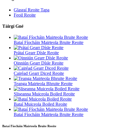
Glasraí Reoite Tapa
Feoil Reoite
Táirgí Gné
Bataí Fíocháin Mairteola Bruite Reoite
Prátaí Gearr Dísle Reoite
Oinniún Gearr Dísle Reoite
Cairéad Gearr Diced Reoite
Teanga Mairteola Bhruite Reoite
Sliseanna Muiceola Boiled Reoite
Bataí Muiceola Boiled Reoite
Bataí Fíocháin Mairteola Bruite Reoite
Bataí Fíocháin Mairteola Bruite Reoite