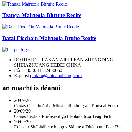
Teanga Mairteola Bhruite Reoite
Bataí Fíocháin Mairteola Bruite Reoite
BÓTHAR THEAS AN AIRPLEAN ZHENGDING
SHIJIAZHUANG HEBEI CHINA
Fón: +86-0311-82450060
R-phost:
qiukun@chinahuikang.com
an nuacht is déanaí
20/09/20
Conas Custaiméirí a Mhealladh chuig an Tionscal Feola...
20/09/20
Conas Feola a Phróiseáil go hEolaíoch sa Teaghlach
20/09/20
Eolas ar Shábháilteacht agus Sláinte a Dhéanann Fear Bia...