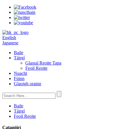
English
Japanese
Baile
Táirgí
Glasraí Reoite Tapa
Feoil Reoite
Nuacht
Fúinn
Glaoigh orainn
Baile
Táirgí
Feoil Reoite
Catagóirí